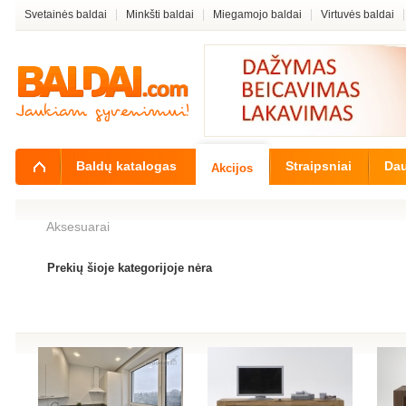
Svetainės baldai
Minkšti baldai
Miegamojo baldai
Virtuvės baldai
Baldų katalogas
Straipsniai
Da
Akcijos
Aksesuarai
Prekių šioje kategorijoje nėra