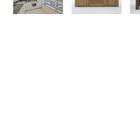
Virtuvės ir kitų baldų
gamyba
TV komoda (2)
Kavo