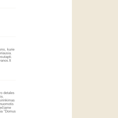
ams, kurie
riausia.
sutapti.
vanos.lt
ro detales
is.
sirinkimas
 nuomotis
viečiame
. 5a "Domus