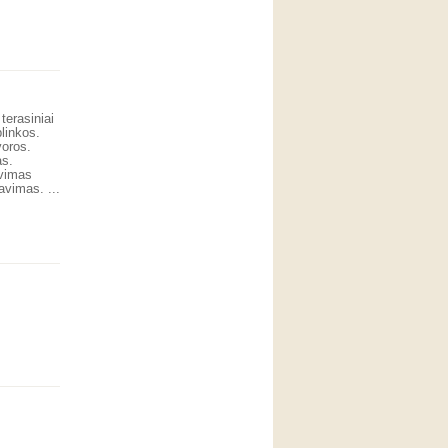
terasiniai
plinkos.
voros.
as.
avimas
avimas. ...