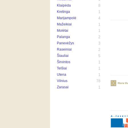
Klaipėda
8
Kretinga
1
Marijampolė
4
Mažeikiai
1
Molėtai
1
Palanga
2
Panevėžys
3
Raseiniai
2
Šiauliai
5
Širvintos
1
Telšiai
1
Utena
1
Vilnius
78
Zarasai
1