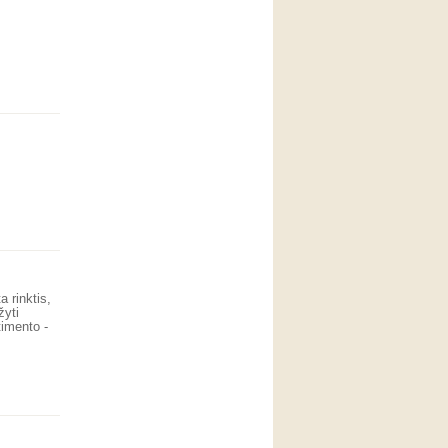
 rinktis,
žyti
timento -