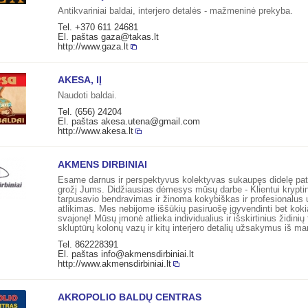
Antikvariniai baldai, interjero detalės - mažmeninė prekyba.
Tel. +370 611 24681
El. paštas
gaza@takas.lt
http://www.gaza.lt
AKESA, IĮ
Naudoti baldai.
Tel. (656) 24204
El. paštas
akesa.utena@gmail.com
http://www.akesa.lt
AKMENS DIRBINIAI
Esame darnus ir perspektyvus kolektyvas sukaupęs didelę patir
grožį Jums. Didžiausias dėmesys mūsų darbe - Klientui krypti
tarpusavio bendravimas ir žinoma kokybiškas ir profesionalu
atlikimas. Mes nebijome iššūkių pasiruošę įgyvendinti bet kok
svajonę! Mūsų įmonė atlieka individualius ir išskirtinius židinių
skluptūrų kolonų vazų ir kitų interjero detalių užsakymus iš ma
Tel. 862228391
El. paštas
info@akmensdirbiniai.lt
http://www.akmensdirbiniai.lt
AKROPOLIO BALDŲ CENTRAS