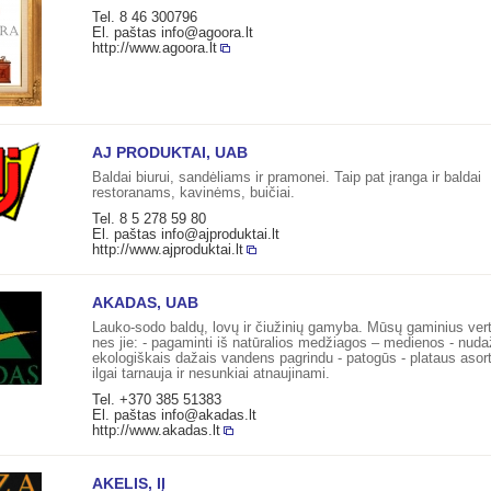
Tel. 8 46 300796
El. paštas
info@agoora.lt
http://www.agoora.lt
AJ PRODUKTAI, UAB
Baldai biurui, sandėliams ir pramonei. Taip pat įranga ir baldai
restoranams, kavinėms, buičiai.
Tel. 8 5 278 59 80
El. paštas
info@ajproduktai.lt
http://www.ajproduktai.lt
AKADAS, UAB
Lauko-sodo baldų, lovų ir čiužinių gamyba. Mūsų gaminius verta
nes jie: - pagaminti iš natūralios medžiagos – medienos - nuda
ekologiškais dažais vandens pagrindu - patogūs - plataus asor
ilgai tarnauja ir nesunkiai atnaujinami.
Tel. +370 385 51383
El. paštas
info@akadas.lt
http://www.akadas.lt
AKELIS, IĮ