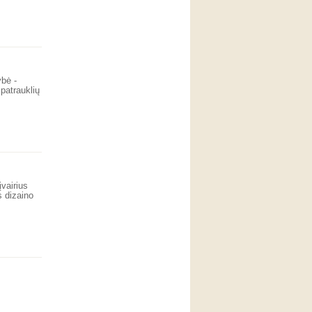
ybė -
 patrauklių
vairius
s dizaino