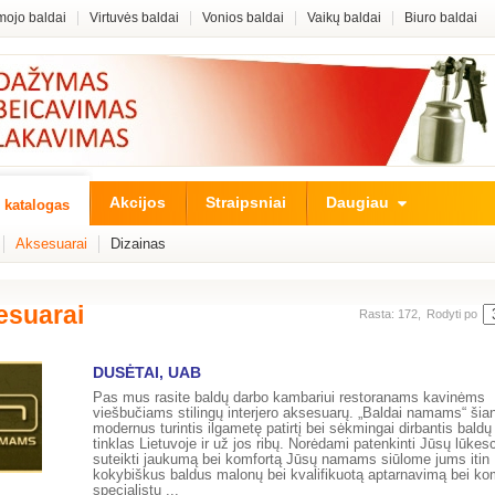
ojo baldai
Virtuvės baldai
Vonios baldai
Vaikų baldai
Biuro baldai
Akcijos
Straipsniai
Daugiau
 katalogas
Aksesuarai
Dizainas
esuarai
Rasta: 172,
Rodyti po
DUSĖTAI, UAB
Pas mus rasite baldų darbo kambariui restoranams kavinėms
viešbučiams stilingų interjero aksesuarų. „Baldai namams“ šian
modernus turintis ilgametę patirtį bei sėkmingai dirbantis bald
tinklas Lietuvoje ir už jos ribų. Norėdami patenkinti Jūsų lūkes
suteikti jaukumą bei komfortą Jūsų namams siūlome jums itin
kokybiškus baldus malonų bei kvalifikuotą aptarnavimą bei ko
specialistų ...