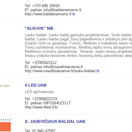
Tel. +370 686 16818
El. paštas
info@baldainamams.lt
http://www.baldainamams.lt
"ALKUVA" MB
Lauko baldai. Lauko baldų gamyba projektavimas. Sodo baldai 
baldai. Lauko baldai pagal Jūsų pageidavimą ir pritaikyti prie a
Gražūs tvirti su garantija. Tvoros. Nedinės ir metalinės lauko t
Tvorų surinkimas montavimas. Medinių lauko tvorų atnaujinim
Medienos tvoroms paruošimas. Terasos. lauko terasų projekt
terasų statyba terasinės lentos terasinių lentų paruošimas aliej
Tel. +37065921112
El. paštas
info@siaudiniainamai.lt
http://www.siaudiniainamai.lt/lauko-baldai/
4 LED UAB
LED apšvietimas
Tel. +37069022233
El. paštas
INFO@4LED.LT
http://www.4led.lt
A. JASEVIČIAUS BALDAI, UAB
Tel. (8 346) 47582