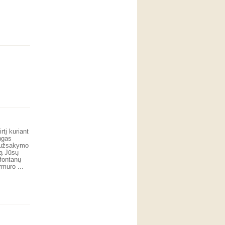
tį kuriant
ngas
s užsakymo
ią Jūsų
 fontanų
rmuro ...