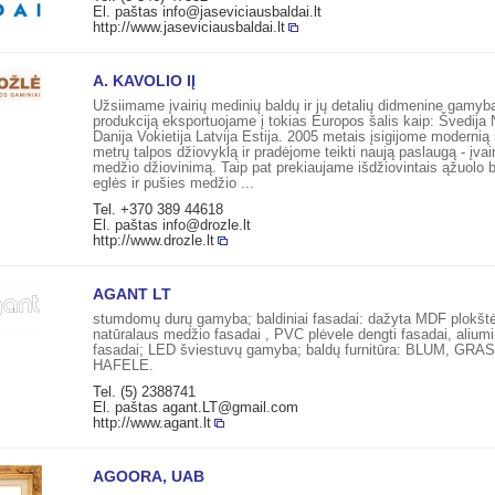
El. paštas
info@jaseviciausbaldai.lt
http://www.jaseviciausbaldai.lt
A. KAVOLIO IĮ
Užsiimame įvairių medinių baldų ir jų detalių didmenine gamyb
produkciją eksportuojame į tokias Europos šalis kaip: Švedija 
Danija Vokietija Latvija Estija. 2005 metais įsigijome modernią
metrų talpos džiovyklą ir pradėjome teikti naują paslaugą - įvai
medžio džiovinimą. Taip pat prekiaujame išdžiovintais ąžuolo 
eglės ir pušies medžio ...
Tel. +370 389 44618
El. paštas
info@drozle.lt
http://www.drozle.lt
AGANT LT
stumdomų durų gamyba; baldiniai fasadai: dažyta MDF plokštė
natūralaus medžio fasadai , PVC plėvele dengti fasadai, aliumi
fasadai; LED šviestuvų gamyba; baldų furnitūra: BLUM, GRA
HAFELE.
Tel. (5) 2388741
El. paštas
agant.LT@gmail.com
http://www.agant.lt
AGOORA, UAB