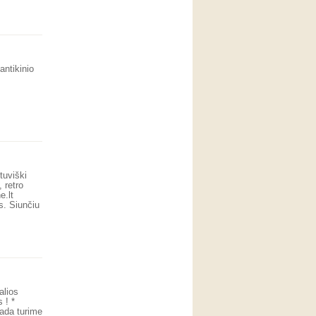
antikinio
etuviški
 retro
e.lt
s. Siunčiu
alios
 ! *
sada turime