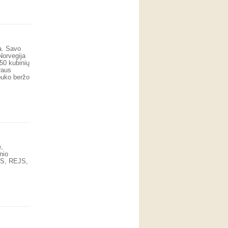
a. Savo
Norvegija
 50 kubinių
raus
buko beržo
,
nio
SS, REJS,