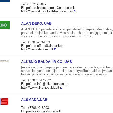
Tel. 8 5 249 2879
El. paštas
balducentras@akropolis.lt
http://www.akropolis.lt/balducentras
ALAN DEKO, UAB
ALAN DEKO padeda kurti ir apipavidalinti interjerą. Mūsų stipr
patyrusi ir lojali komanda. Mes nuolat ieškome naujų, įdomių ir
sprendimų, kurie džiugintų mūsų klientus ir mus.
Tel. +370 52339033
El. paštas
office@alandeko.lt
http://www.alandeko.lt
ALKSNIO BALDAI IR CO, UAB
Įmonė gamina miegamojo lovas, spinteles, komodas, spintas, į
stalus, lentynas, sekcijas bei kitus kokybiškus baldus. Įvairau
baldai gaminami iš natūralios, ekologiškos uosio medienos.
Tel. +370 46 475072
El. paštas
info@alksniobaldai.lt
http://www.alksniobaldai.lt
ALSMADA,UAB
Tel. +37064018093
El. paštas
info@alsmada.lt