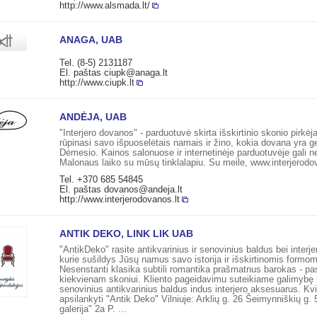
http://www.alsmada.lt/
ANAGA, UAB
Tel. (8-5) 2131187
El. paštas
ciupk@anaga.lt
http://www.ciupk.lt
ANDĖJA, UAB
"Interjero dovanos" - parduotuvė skirta išskirtinio skonio pirkėj
rūpinasi savo išpuoselėtais namais ir žino, kokia dovana yra ge
Dėmesio. Kainos salonuose ir internetinėje parduotuvėje gali ne
Malonaus laiko su mūsų tinklalapiu. Su meile, www.interjerodo
Tel. +370 685 54845
El. paštas
dovanos@andeja.lt
http://www.interjerodovanos.lt
ANTIK DEKO, LINK LIK UAB
"AntikDeko" rasite antikvarinius ir senovinius baldus bei interje
kurie sušildys Jūsų namus savo istorija ir išskirtinomis formom
Nesenstanti klasika subtili romantika prašmatnus barokas - pa
kiekvienam skoniui. Kliento pageidavimu suteikiame galimybę
senovinius antikvarinius baldus indus interjero aksesuarus. K
apsilankyti "Antik Deko" Vilniuje: Arklių g. 26 Šeimynniškių g
galerija" 2a P. ...