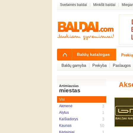
Svetainės baldai
Minkšti baldai
Miegam
Baldų katalogas
Prekių
Baldų gamyba
Prekyba
Paslaugos
Aks
Artimiausias
miestas
Visi
Akmenė
3
Alytus
1
Kaišiadorys
3
Kaunas
50
Kėdainiai
1