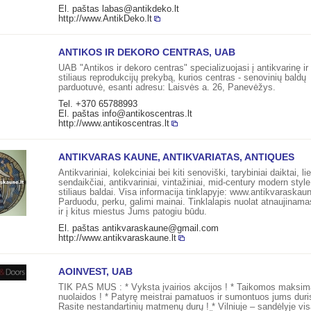
El. paštas
labas@antikdeko.lt
http://www.AntikDeko.lt
ANTIKOS IR DEKORO CENTRAS, UAB
UAB "Antikos ir dekoro centras" specializuojasi į antikvarinę ir 
stiliaus reprodukcijų prekybą, kurios centras - senovinių baldų
parduotuvė, esanti adresu: Laisvės a. 26, Panevėžys.
Tel. +370 65788993
El. paštas
info@antikoscentras.lt
http://www.antikoscentras.lt
ANTIKVARAS KAUNE, ANTIKVARIATAS, ANTIQUES
Antikvariniai, kolekciniai bei kiti senoviški, tarybiniai daiktai, li
sendaikčiai, antikvariniai, vintažiniai, mid-century modern style,
stiliaus baldai. Visa informacija tinklapyje: www.antikvaraskaun
Parduodu, perku, galimi mainai. Tinklalapis nuolat atnaujinama
ir į kitus miestus Jums patogiu būdu.
El. paštas
antikvaraskaune@gmail.com
http://www.antikvaraskaune.lt
AOINVEST, UAB
TIK PAS MUS : * Vyksta įvairios akcijos ! * Taikomos maksim
nuolaidos ! * Patyrę meistrai pamatuos ir sumontuos jums duris
Rasite nestandartinių matmenų durų ! * Vilniuje – sandėlyje vi