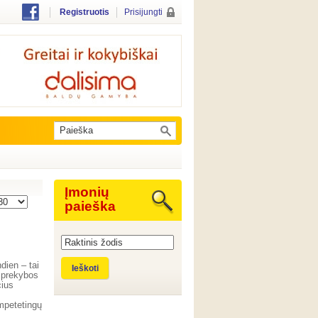
Registruotis
Prisijungti
Įmonių
paieška
dien – tai
Ieškoti
ų prekybos
cius
mpetetingų