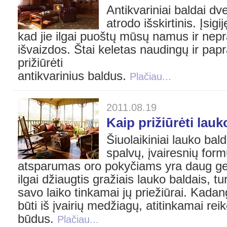
Antikvariniai baldai dve
atrodo išskirtinis. Įsig
kad jie ilgai puoštų mūsų namus ir nepr
išvaizdos. Štai keletas naudingų ir pap
prižiūrėti
antikvarinius baldus.
Plačiau...
2011.08.19
Kaip prižiūrėti lau
Šiuolaikiniai lauko bal
spalvų, įvairesnių form
atsparumas oro pokyčiams yra daug ger
ilgai džiaugtis gražiais lauko baldais, tu
savo laiko tinkamai jų priežiūrai. Kadang
būti iš įvairių medžiagų, atitinkamai reikė
būdus.
Plačiau...