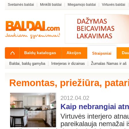
Svetainės baldai
Minkšti baldai
Miegamojo baldai
Virtuvės baldai
Baldų katalogas
Akcijos
Dau
Straipsniai
Baldai, baldų gamyba
Interjeras ir dizainas
Žurnalas Namas ir aš
Remontas, priežiūra, patar
2012.04.02
Kaip nebrangiai atn
Virtuvės interjero atna
pareikalauja nemažai iš