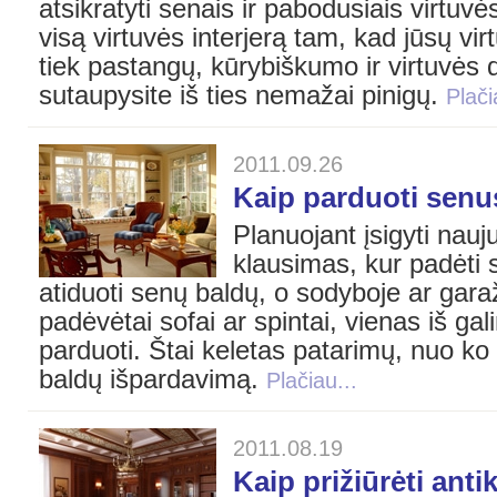
atsikratyti senais ir pabodusiais virtuvė
visą virtuvės interjerą tam, kad jūsų vir
tiek pastangų, kūrybiškumo ir virtuvės d
sutaupysite iš ties nemažai pinigų.
Plači
2011.09.26
Kaip parduoti senu
Planuojant įsigyti nauj
klausimas, kur padėti 
atiduoti senų baldų, o sodyboje ar gara
padėvėtai sofai ar spintai, vienas iš ga
parduoti. Štai keletas patarimų, nuo ko 
baldų išpardavimą.
Plačiau...
2011.08.19
Kaip prižiūrėti anti