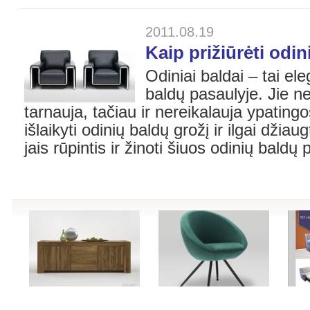
2011.08.19
Kaip prižiūrėti odi
Odiniai baldai – tai ele
baldų pasaulyje. Jie ne 
tarnauja, tačiau ir nereikalauja ypating
išlaikyti odinių baldų grožį ir ilgai džia
jais rūpintis ir žinoti šiuos odinių bald