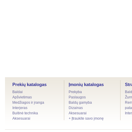
Prekių katalogas
Įmonių katalogas
Str
Baldai
Prekyba
Bald
Apšvietimas
Paslaugos
Žurn
Medžiagos ir įranga
Baldų gamyba
Remo
Interjeras
Dizainas
pata
Buitinė technika
Aksesuarai
Inte
Aksesuarai
+ Įtraukite savo įmonę